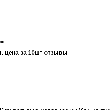
гию
. цена за 10шт отзывы
мм нерж. сталь гипоал. цена за 10шт , также 