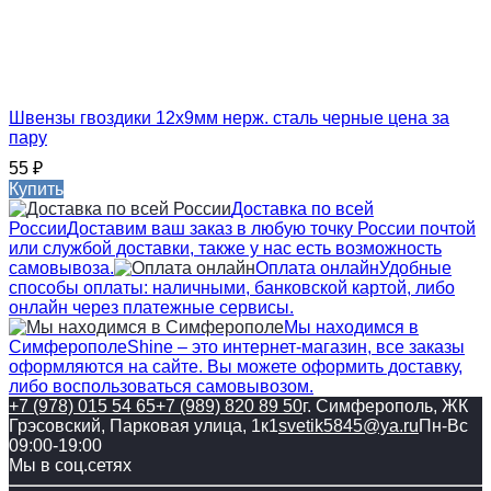
Швензы гвоздики 12х9мм нерж. сталь черные цена за
пару
55
₽
Купить
Доставка по всей
России
Доставим ваш заказ в любую точку России почтой
или службой доставки, также у нас есть возможность
самовывоза.
Оплата онлайн
Удобные
способы оплаты: наличными, банковской картой, либо
онлайн через платежные сервисы.
Мы находимся в
Симферополе
Shine – это интернет-магазин, все заказы
оформляются на сайте. Вы можете оформить доставку,
либо воспользоваться самовывозом.
+7 (978) 015 54 65
+7 (989) 820 89 50
г. Симферополь, ЖК
Грэсовский, Парковая улица, 1к1
svetik5845@ya.ru
Пн-Вс
09:00-19:00
Мы в соц.сетях