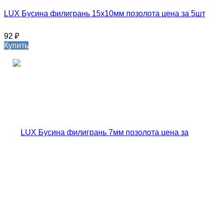
LUX Бусина филигрань 15х10мм позолота цена за 5шт
92
₽
Купить