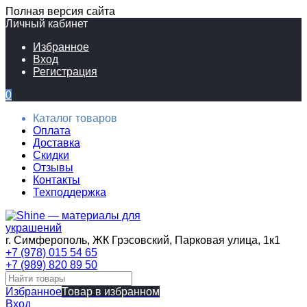
Полная версия сайта
Личный кабинет
Избранное
Вход
Регистрация
0
Каталог товаров
Оплата
Доставка
Скидки
Отзывы
Контакты
Техподдержка
г. Симферополь, ЖК Грэсовский, Парковая улица, 1к1
+7 (978) 015 54 65
+7 (989) 820 89 50
Избранное
Товар в избранном
Вход