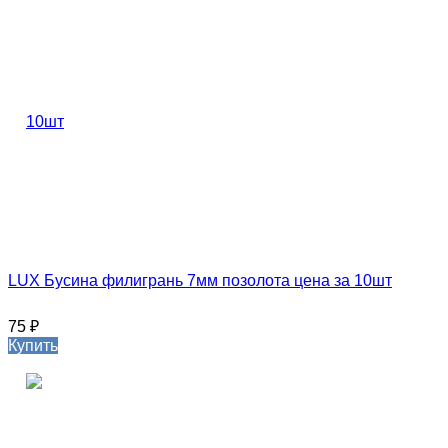
LUX Бусина филигрань 7мм позолота цена за 10шт
75
₽
Купить