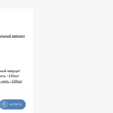
ный кварцит
Бусины круглые ТР19 золото 2мм цена
нить ~150шт
за нить ~178шт
В НАЛИЧИИ: 9 УП.
62
₽
КУПИТЬ
КУПИТЬ