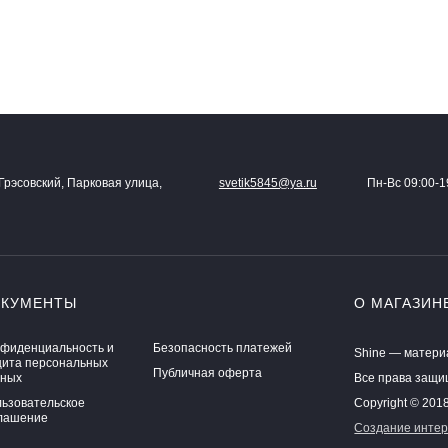
Грэсовский, Парковая улица,
svetik5845@ya.ru
Пн-Вс 09:00-1
ОКУМЕНТЫ
О МАГАЗИН
фиденциальность и
Безопасность платежей
Shine — матери
ита персональных
Публичная оферта
нных
Все права защ
ьзовательское
Copyright © 201
лашение
Создание интер