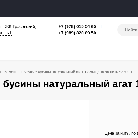
ь, ЖК Грэсовский,
+7 (978) 015 54 65
а, 1к1
+7 (989) 820 89 50
Камень
Мелкие бусины натуральный агат 1.8мм цена за нить ~220шт
 бусины натуральный агат 1
Цена за нить, по