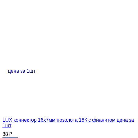
LUX коннектор 16х7мм позолота 18К с фианитом цена за
1шт
38
₽