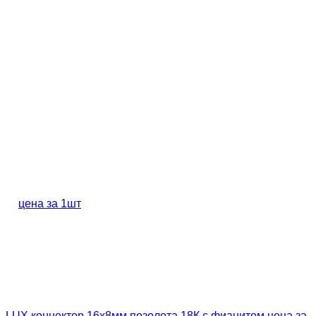
LUX коннектор 16х8мм позолота 18К с фианитом цена за