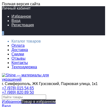
Полная версия сайта
Личный кабинет
Избранное
Вход
Регистрация
0
Каталог товаров
Оплата
Доставка
Скидки
Отзывы
Контакты
Техподдержка
г. Симферополь, ЖК Грэсовский, Парковая улица, 1к1
+7 (978) 015 54 65
+7 (989) 820 89 50
Избранное
Товар в избранном
Вход