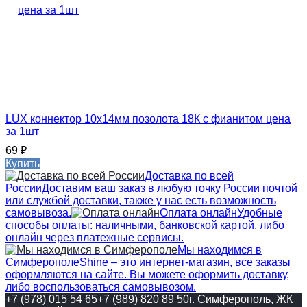
LUX коннектор 10х14мм позолота 18К с фианитом цена
за 1шт
69
₽
Купить
Доставка по всей
России
Доставим ваш заказ в любую точку России почтой
или службой доставки, также у нас есть возможность
самовывоза.
Оплата онлайн
Удобные
способы оплаты: наличными, банковской картой, либо
онлайн через платежные сервисы.
Мы находимся в
Симферополе
Shine – это интернет-магазин, все заказы
оформляются на сайте. Вы можете оформить доставку,
либо воспользоваться самовывозом.
+7 (978) 015 54 65
+7 (989) 820 89 50
г. Симферополь, ЖК