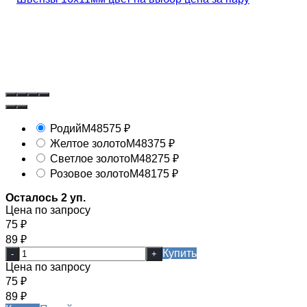
Родий
М485
75
₽
Желтое золото
М483
75
₽
Светлое золото
М482
75
₽
Розовое золото
М481
75
₽
Осталось 2 уп.
Цена по запросу
75
₽
89
₽
Купить
-
+
Цена по запросу
75
₽
89
₽