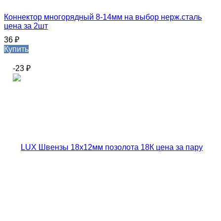
Коннектор многорядный 8-14мм на выбор нерж.сталь
цена за 2шт
36
₽
Купить
-23
₽