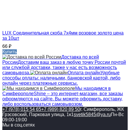
LUX Соединительная скоба 7х4мм розовое золото цена
за 10шт
66
₽
Купить
Доставка по всей
России
Доставим ваш заказ в любую точку России почтой
или службой доставки, также у нас есть возможность
самовывоза.
Оплата онлайн
Удобные
способы оплаты: наличными, банковской картой, либо
онлайн через платежные сервисы.
Мы находимся в
Симферополе
Shine – это интернет-магазин, все заказы
оформляются на сайте. Вы можете оформить доставку,
либо воспользоваться самовывозом.
+7 (978) 015 54 65
+7 (989) 820 89 50
г. Симферополь, ЖК
Грэсовский, Парковая улица, 1к1
svetik5845@ya.ru
Пн-Вс
09:00-19:00
Мы в соц.сетях