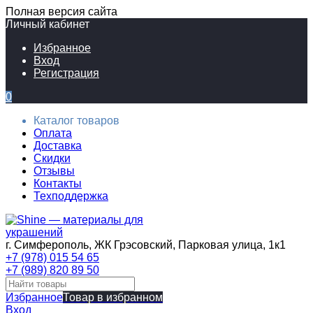
Полная версия сайта
Личный кабинет
Избранное
Вход
Регистрация
0
Каталог товаров
Оплата
Доставка
Скидки
Отзывы
Контакты
Техподдержка
г. Симферополь, ЖК Грэсовский, Парковая улица, 1к1
+7 (978) 015 54 65
+7 (989) 820 89 50
Избранное
Товар в избранном
Вход