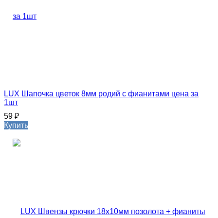
LUX Шапочка цветок 8мм родий с фианитами цена за
1шт
59
₽
Купить