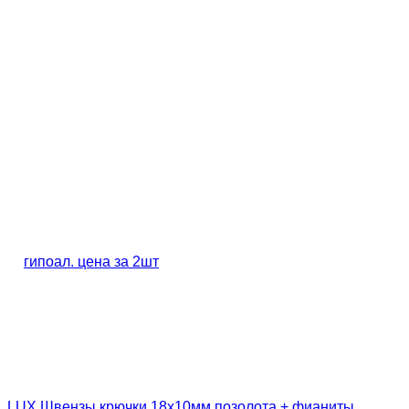
LUX Швензы крючки 18х10мм позолота + фианиты