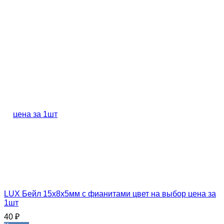
LUX Бейл 15х8х5мм с фианитами цвет на выбор цена за
1шт
40
₽