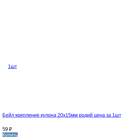
Бейл крепление кулона 20х15мм родий цена за 1шт
59
₽
Купить