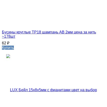
Бусины круглые ТР18 шампань АВ 2мм цена за нить
~178шт
62
₽
Купить