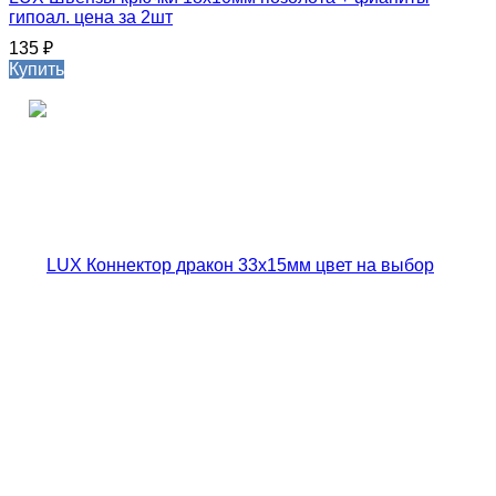
гипоал. цена за 2шт
135
₽
Купить