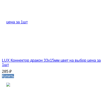
LUX Коннектор дракон 33х15мм цвет на выбор цена за
1шт
285
₽
Купить