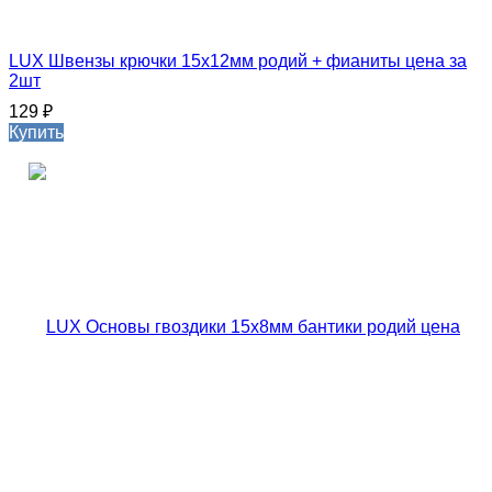
LUX Швензы крючки 15х12мм родий + фианиты цена за
2шт
129
₽
Купить