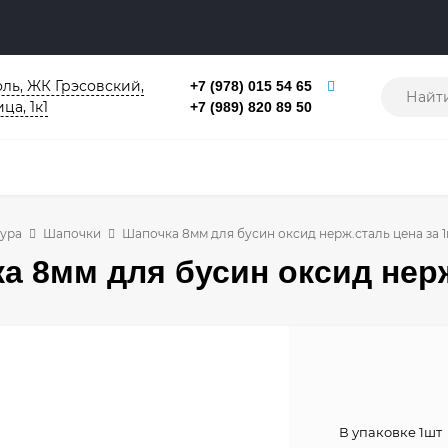
ль, ЖК Грэсовский,
+7 (978) 015 54 65
ца, 1к1
+7 (989) 820 89 50
ура
Шапочки
Шапочка 8мм для бусин оксид нерж.сталь цена за 
а 8мм для бусин оксид нерж
В упаковке 1шт