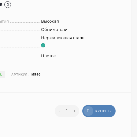
Е
ытия
Высокая
Обниматели
Нержавеющая сталь
Цветок
П.
АРТИКУЛ:
М540
-
+
КУПИТЬ