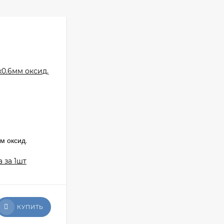
м оксид.
LUX коннектор 12х8мм позолота 18К с
красный фианитом цена за 1шт
В НАЛИЧИИ: 6 УП.
35
₽
КУПИТЬ
КУПИТЬ