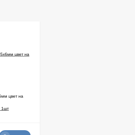
6мм цвет на
LUX Подвеска крестик 22х14мм
позолота 18К с фианитами цена за 1шт
В НАЛИЧИИ: 8 УП.