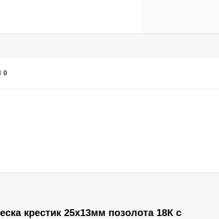
Ы
0
ска крестик 25х13мм позолота 18К с