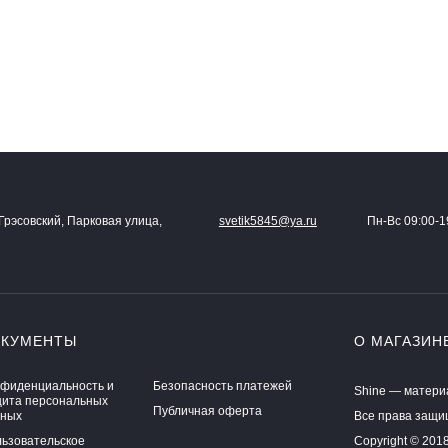
Грэсовский, Парковая улица,
svetik5845@ya.ru
Пн-Вс 09:00-1
ОКУМЕНТЫ
О МАГАЗИН
фиденциальность и
Безопасность платежей
Shine — матери
ита персональных
Публичная оферта
нных
Все права защ
ьзовательское
Copyright © 201