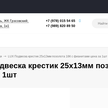
ь, ЖК Грэсовский,
+7 (978) 015 54 65
а, 1к1
+7 (989) 820 89 50
ки
LUX Подвеска крестик 25х13мм позолота 18К с фианитами цена за 1шт
двеска крестик 25х13мм по
а 1шт