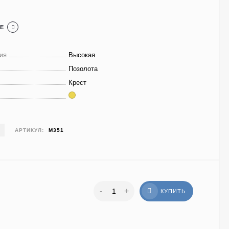
Е
ия
Высокая
Позолота
Крест
АРТИКУЛ:
М351
-
+
КУПИТЬ